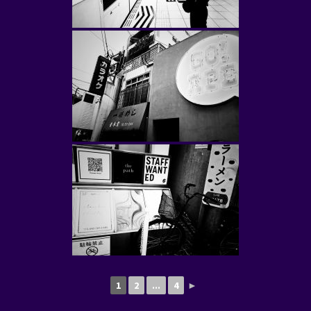
1
2
...
4
►